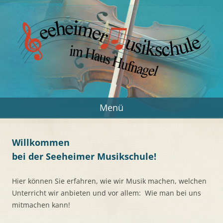
Zum
Inhalt
springen
Seeheimer Musikschule
Musik in Seeheim-Jugenheim
Menü
Willkommen
bei der Seeheimer Musikschule!
Hier können Sie erfahren, wie wir Musik machen, welchen
Unterricht wir anbieten und vor allem: Wie man bei uns
mitmachen kann!