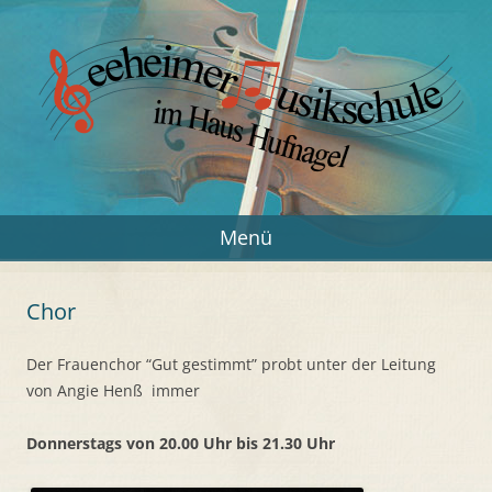
Zum
Inhalt
springen
Seeheimer Musikschule
Musik in Seeheim-Jugenheim
Menü
Chor
Der Frauenchor “Gut gestimmt” probt unter der Leitung
von Angie Henß immer
Donnerstags von 20.00 Uhr bis 21.30 Uhr